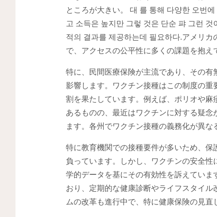
ところが大きい。 대 를 통해 다양한 오번에 승인하
고 소득은 높지만 그렇 것은 단순 퍄 그런 
적의 결과를 제공하는데 필요하다.アメ
で、アクセスの公平性に多くの課題を抱え
特に、民間医療保険が主流であり、その有
影響します。ワクチン接種はこの制度の重
割を果たしています。例えば、ポリオや麻
あるものの、最近はワクチンに対する疑念
ます。各州でワクチン接種の義務化が異な
特に教育機関での接種要件が多いため、保
負っています。しかし、ワクチンの安全性
学的データを基にその有効性を訴えていま
おり、定期的な健康診断やライフスタイル
ムの改革も進行中で、特に健康保険の見直