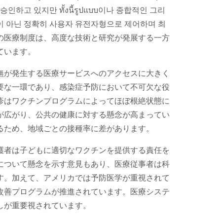
고 있지만 ทั้งนี้รูปแบบ이나 종합적인 그리
것이 아닌 정확히 사용자 유전자형으로 제어하며 최
リカの医療制度は、高度な技術と研究が発展する一方
ています。
無が発生する医療サービスへのアクセスに大きく
要な一環であり、感染症予防において不可欠な役
疹はワクチンプログラムによってほぼ根絶状態に
が広がり、公共の健康に対する懸念が高まってい
るため、地域ごとの接種率に差があります。
護者は子どもに適切なワクチンを提供する責任を
について懸念を示す意見もあり、医療従事者は科
す。加えて、アメリカでは予防医学が重視されて
改善プログラムが推進されています。医療システ
しが重要視されています。