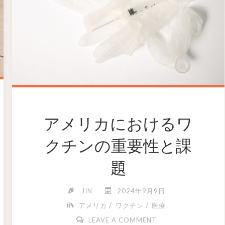
アメリカにおけるワ
クチンの重要性と課
題
JIN
2024年9月9日
/
/
アメリカ
ワクチン
医療
LEAVE A COMMENT