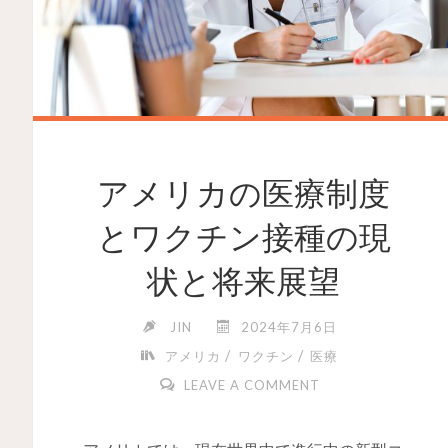
アメリカの医療制度
とワクチン接種の現
状と将来展望
JIN
2024年7月6日
/
/
アメリカ
ワクチン
医療
LEAVE A COMMENT