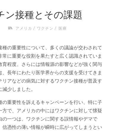
チン接種とその課題
/
/
日
アメリカ
ワクチン
医療
接種の重要性について、多くの議論が交わされて
非常に重要な役割を果たすと広く認識されていま
教育程度、さらには情報源の影響などが強く関与
は、長年にわたり医学界からの支援を受けてきま
テリアなどの病気に対するワクチン接種が普及す
に減少しました。
種の重要性を訴えるキャンペーンを行い、特に子
一方で、アメリカの中にはワクチンに対して懐疑
由の一つは、ワクチンに関する誤情報やデマで
、信憑性の薄い情報が瞬時に広がってしまうとい