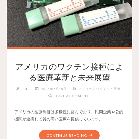
アメリカのワクチン接種によ
る医療革新と未来展望
/
/
JIN
2024年6月18日
アメリカ
ワクチン
医療
LEAVE A COMMENT
アメリカの医療制度は多様性に富んでおり、民間企業や公的
機関が連携して質の高い医療を提供しています。
CONTINUE READING